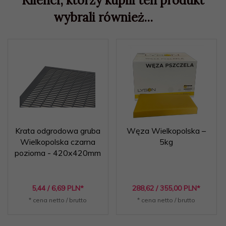
Klienci, którzy kupili ten produkt
wybrali również...
Krata odgrodowa gruba
Węza Wielkopolska –
Wielkopolska czarna
5kg
pozioma - 420x420mm
5,
44
/ 6,69
PLN*
288,
62
/ 355,00
PLN*
* cena netto / brutto
* cena netto / brutto