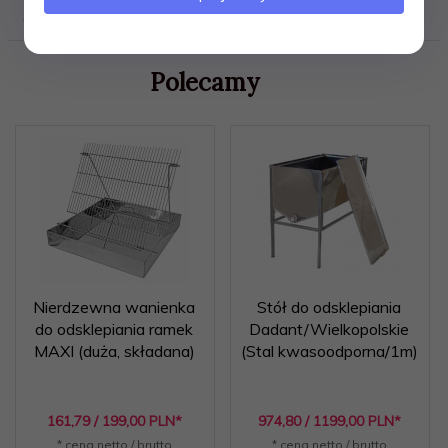
OPINIE KLIENTÓW
Polecamy
Nierdzewna wanienka
Stół do odsklepiania
do odsklepiania ramek
Dadant/Wielkopolskie
MAXI (duża, składana)
(Stal kwasoodporna/1m)
161,
79
/ 199,00
PLN*
974,
80
/ 1199,00
PLN*
* cena netto / brutto
* cena netto / brutto