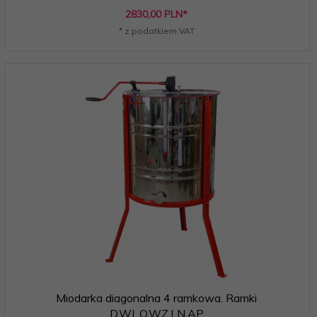
2830,
00
PLN*
* z podatkiem VAT
Miodarka diagonalna 4 ramkowa. Ramki
D,WL,O,WZ,LN,AP