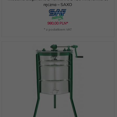
ręczna – SAXO
980,
00
PLN*
* z podatkiem VAT