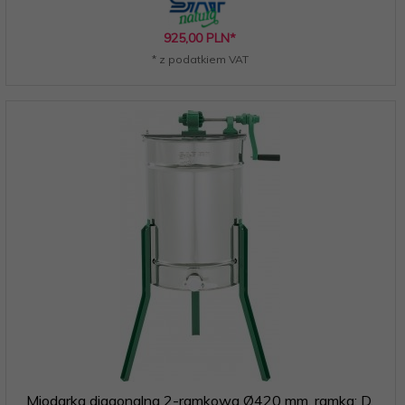
925,
00
PLN*
* z podatkiem VAT
Miodarka diagonalna 2-ramkowa Ø420 mm, ramka: D,