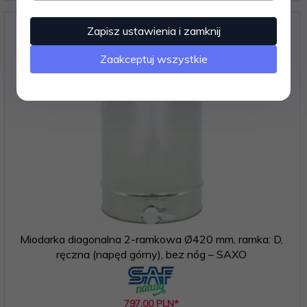
Zapisz ustawienia i zamknij
Zaakceptuj wszystkie
Miodarka diagonalna 2-ramkowa Ø420 mm, ramka: D,
ręczna (napęd górny), bez nóg – SAXO
797,
00
PLN*