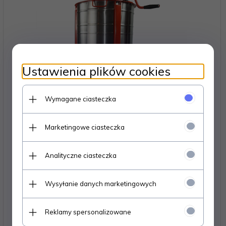
Ustawienia plików cookies
Wymagane ciasteczka
Marketingowe ciasteczka
Miodarka diagonalna 2 ramkowa. Ramki
Analityczne ciasteczka
D,WL,O,WZ,LN,AP
Wysyłanie danych marketingowych
999,
00
PLN*
* z podatkiem VAT
Reklamy spersonalizowane