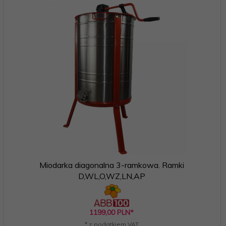
Miodarka diagonalna 3-ramkowa. Ramki
D,WL,O,WZ,LN,AP
1199,
00
PLN*
* z podatkiem VAT