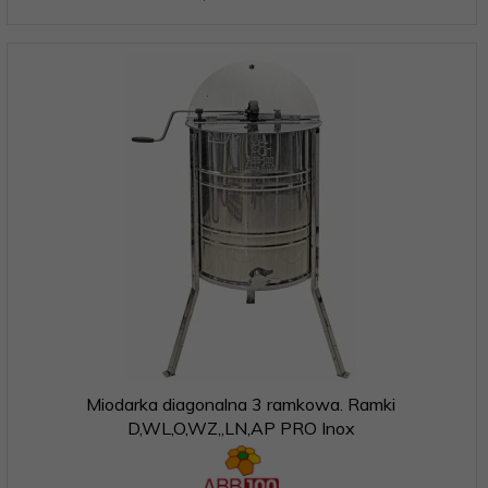
Miodarka diagonalna 3 ramkowa. Ramki
D,WL,O,WZ,,LN,AP PRO Inox