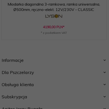
Miodarka diagonalna 3-ramkowa, ramka uniwersalna,
Ø500mm, ręczno-elekt. 12V/230V - CLASSIC
4190,
00
PLN*
* z podatkiem VAT
Informacje
Dla Pszczelarzy
Obsługa klienta
Subskrypcja
Apitec Jerzy Rugała