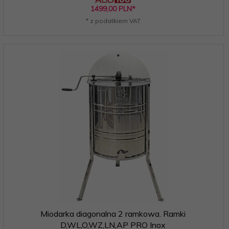
1499,
00
PLN*
* z podatkiem VAT
Miodarka diagonalna 2 ramkowa. Ramki
D,WL,O,WZ,LN,AP PRO Inox