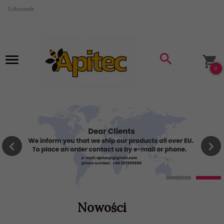
Schowek
0
Nowości