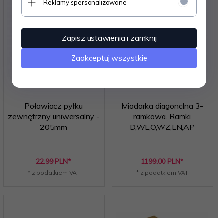
Reklamy spersonalizowane
Zapisz ustawienia i zamknij
Zaakceptuj wszystkie
Poławiacz pyłku
Miodarka diagonalna 3-
zewnętrzny uniwersalny -
ramkowa. Ramki
205mm
D,WL,O,WZ,LN,AP
22,
99
PLN*
1199,
00
PLN*
* z podatkiem VAT
* z podatkiem VAT