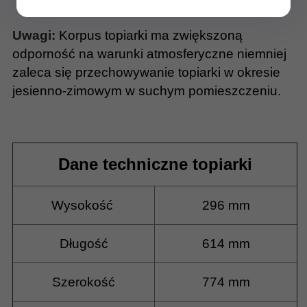
wykorzystaniu naturalnej energii słońca.
Uwagi:
Korpus topiarki ma zwiększoną
odporność na warunki atmosferyczne niemniej
zaleca się przechowywanie topiarki w okresie
jesienno-zimowym w suchym pomieszczeniu.
Dane techniczne topiarki
Wysokość
296 mm
Długość
614 mm
Szerokość
774 mm