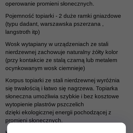
operowanie promieni słonecznych.
Pojemność topiarki - 2 duże ramki gniazdowe
(typu dadant, warszawska pszerzana ,
langstroth itp)
Wosk wytapiany w urządzeniach ze stali
nierdzewnej zachowuje naturalny żółty kolor
(przy kontakcie ze stalą czarną lub metalem
ocynkowanym wosk ciemnieje)
Korpus topiarki ze stali nierdzewnej wyróżnia
się trwałością i łatwo się nagrzewa. Topiarka
słoneczna umożliwia szybkie i bez kosztowe
wytopienie plastrów pszczelich
dzięki
ekologicznej energii pochodzącej z
promieni słonecznych.
Korpus topiarki jest odporny na warunki