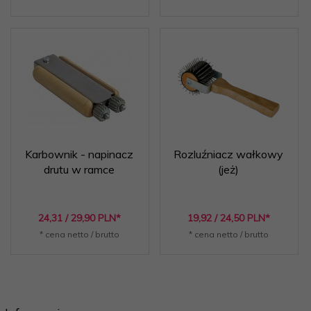
Karbownik - napinacz
Rozluźniacz wałkowy
drutu w ramce
(jeż)
24,
31
/ 29,90
PLN*
19,
92
/ 24,50
PLN*
* cena netto / brutto
* cena netto / brutto