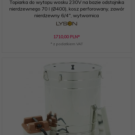
Topiarka do wytopu wosku 230V na bazie odstojnika
nierdzewnego 70 l (Ø400), kosz perforowany, zawór
nierdzewny 6/4", wytwornica
1710,
00
PLN*
* z podatkiem VAT