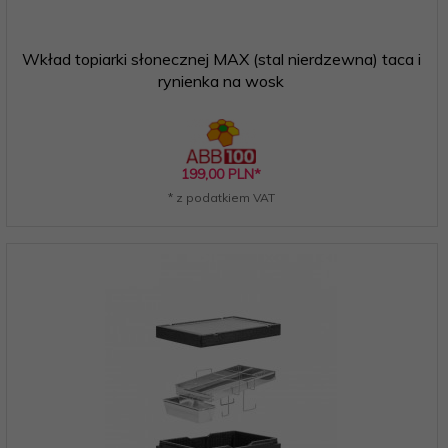
Wkład topiarki słonecznej MAX (stal nierdzewna) taca i
rynienka na wosk
199,
00
PLN*
* z podatkiem VAT