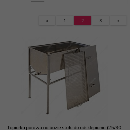
«
1
2
3
»
Topiarka parowa na bazie stołu do odsklepiania (25/30