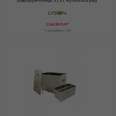
polipropylenowego 31,5 l, wytwornica pary
1144,
99
PLN*
* z podatkiem VAT