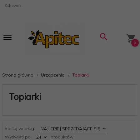
Schowek
0
Strona główna
Urządzenia
Topiarki
Topiarki
sort
Sortuj według:
pop
Wyświetl po
produktów