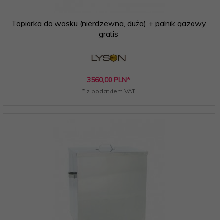
Topiarka do wosku (nierdzewna, duża) + palnik gazowy
gratis
3560,
00
PLN*
* z podatkiem VAT