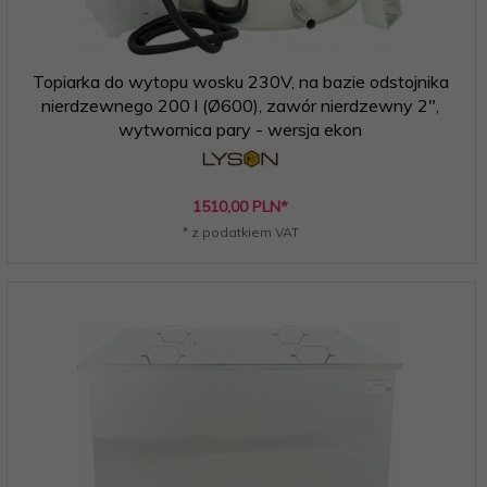
Topiarka do wytopu wosku 230V, na bazie odstojnika
nierdzewnego 200 l (Ø600), zawór nierdzewny 2",
wytwornica pary - wersja ekon
1510,
00
PLN*
* z podatkiem VAT