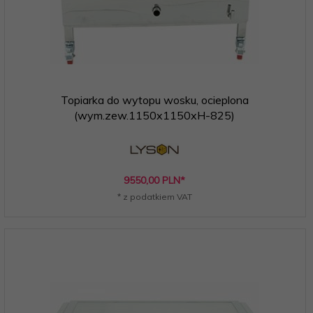
Topiarka do wytopu wosku, ocieplona
(wym.zew.1150x1150xH-825)
9550,
00
PLN*
* z podatkiem VAT