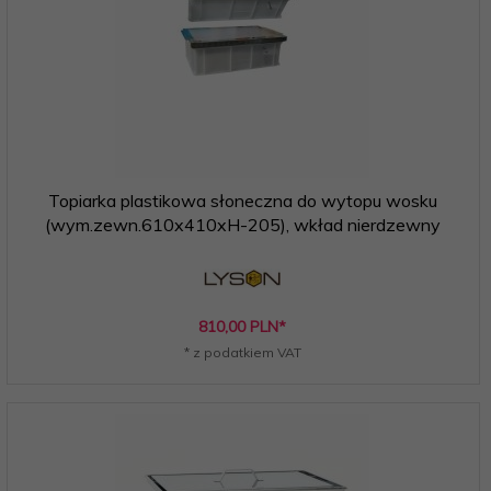
Topiarka plastikowa słoneczna do wytopu wosku
(wym.zewn.610x410xH-205), wkład nierdzewny
810,
00
PLN*
* z podatkiem VAT